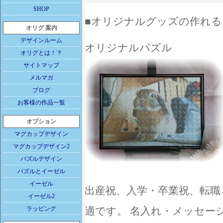
SHOP
■オリジナルグッズの作れる
オリグ 案内
デザインルーム
オリジナルパズル
オリグとは！？
サイトマップ
メルマガ
ブログ
お客様の作品一覧
オプション
マグカップデザイン
マグカップデザイン2
パズルデザイン
パズルとイーゼル
イーゼル
出産祝、入学・卒業祝、転職
イーゼル2
ラッピング
適です。 名入れ・メッセー