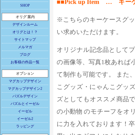
■
■Pick up Item 
SHOP
オリグ 案内
※こちらのキーケースグッ
デザインルーム
い求めいただけます。
オリグとは！？
サイトマップ
メルマガ
オリジナル記念品として
ブログ
の画像等、写真1枚あれば
お客様の作品一覧
て制作も可能です。 また
オプション
マグカップデザイン
こグッズ・にゃんこグッ
マグカップデザイン2
パズルデザイン
ズとしてもオススメ商品で
パズルとイーゼル
の小動物 のモチーフをオ
イーゼル
イーゼル2
に力を入れております！卒
ラッピング