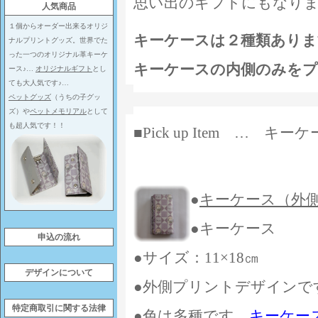
思い出のギフトにもなり
人気商品
１個からオーダー出来るオリジ
キーケースは２種類ありま
ナルプリントグッズ。世界でた
った一つのオリジナル革キーケ
キーケースの内側のみを
ース♪…
オリジナルギフト
とし
ても大人気です♪…
ペットグッズ
（うちの子グッ
ズ）や
ペットメモリアル
として
も超人気です！！
■Pick up Item … 
●
キーケース（外
●キーケース
申込の流れ
●サイズ：11×18㎝
デザインについて
●外側プリントデザインで
特定商取引に関する法律
●色は多種です。
キーケー